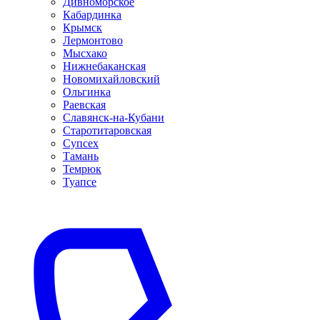
Дивноморское
Кабардинка
Крымск
Лермонтово
Мысхако
Нижнебаканская
Новомихайловский
Ольгинка
Раевская
Славянск-на-Кубани
Старотитаровская
Супсех
Тамань
Темрюк
Туапсе