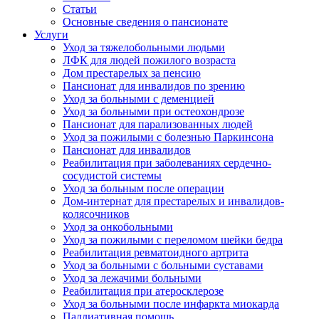
Статьи
Основные сведения о пансионате
Услуги
Уход за тяжелобольными людьми
ЛФК для людей пожилого возраста
Дом престарелых за пенсию
Пансионат для инвалидов по зрению
Уход за больными с деменцией
Уход за больными при остеохондрозе
Пансионат для парализованных людей
Уход за пожилыми с болезнью Паркинсона
Пансионат для инвалидов
Реабилитация при заболеваниях сердечно-
сосудистой системы
Уход за больным после операции
Дом-интернат для престарелых и инвалидов-
колясочников
Уход за онкобольными
Уход за пожилыми с переломом шейки бедра
Реабилитация ревматоидного артрита
Уход за больными с больными суставами
Уход за лежачими больными
Реабилитация при атеросклерозе
Уход за больными после инфаркта миокарда
Паллиативная помощь