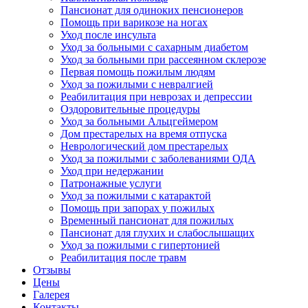
Пансионат для одиноких пенсионеров
Помощь при варикозе на ногах
Уход после инсульта
Уход за больными с сахарным диабетом
Уход за больными при рассеянном склерозе
Первая помощь пожилым людям
Уход за пожилыми с невралгией
Реабилитация при неврозах и депрессии
Оздоровительные процедуры
Уход за больными Альцгеймером
Дом престарелых на время отпуска
Неврологический дом престарелых
Уход за пожилыми с заболеваниями ОДА
Уход при недержании
Патронажные услуги
Уход за пожилыми с катарактой
Помощь при запорах у пожилых
Временный пансионат для пожилых
Пансионат для глухих и слабослышащих
Уход за пожилыми с гипертонией
Реабилитация после травм
Отзывы
Цены
Галерея
Контакты