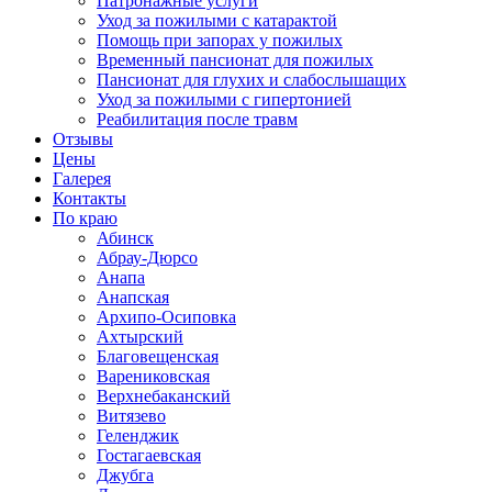
Патронажные услуги
Уход за пожилыми с катарактой
Помощь при запорах у пожилых
Временный пансионат для пожилых
Пансионат для глухих и слабослышащих
Уход за пожилыми с гипертонией
Реабилитация после травм
Отзывы
Цены
Галерея
Контакты
По краю
Абинск
Абрау-Дюрсо
Анапа
Анапская
Архипо-Осиповка
Ахтырский
Благовещенская
Варениковская
Верхнебаканский
Витязево
Геленджик
Гостагаевская
Джубга