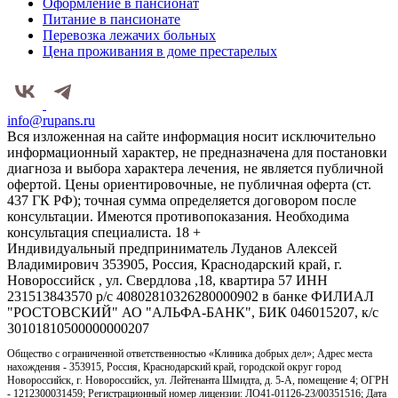
Оформление в пансионат
Питание в пансионате
Перевозка лежачих больных
Цена проживания в доме престарелых
info@rupans.ru
Вся изложенная на сайте информация носит исключительно
информационный характер, не предназначена для постановки
диагноза и выбора характера лечения, не является публичной
офертой. Цены ориентировочные, не публичная оферта (ст.
437 ГК РФ); точная сумма определяется договором после
консультации. Имеются противопоказания. Необходима
консультация специалиста. 18 +
Индивидуальный предприниматель Луданов Алексей
Владимирович 353905, Россия, Краснодарский край, г.
Новороссийск , ул. Свердлова ,18, квартира 57 ИНН
231513843570 р/с 40802810326280000902 в банке ФИЛИАЛ
"РОСТОВСКИЙ" АО "АЛЬФА-БАНК", БИК 046015207, к/с
30101810500000000207
Общество с ограниченной ответственностью «Клиника добрых дел»; Адрес места
нахождения - 353915, Россия, Краснодарский край, городской округ город
Новороссийск, г. Новороссийск, ул. Лейтенанта Шмидта, д. 5-А, помещение 4; ОГРН
- 1212300031459; Регистрационный номер лицензии: ЛО41-01126-23/00351516; Дата