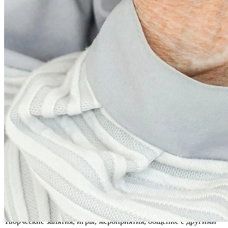
Отдых, прогулка, подготовка к обеду
Свежий воздух, спокойные прогулки, отдых в уютных зонах и
подготовка к обеденному времени.
14:30
Обед
Сбалансированный горячий обед с домашней кухней,
учитывающий индивидуальные особенности питания.
15:00
Тихий час – послеобеденный сон, отдых
Время для восстановления сил: дневной сон, спокойный
отдых или расслабляющие занятия в тишине.
16:30
Полдник
Небольшой перекус с выпечкой, фруктами и чаем для
поддержания бодрости во второй половине дня.
17:00
Личное время, занятия по интересам, общение
Творческие занятия, игры, мероприятия, общение с другими