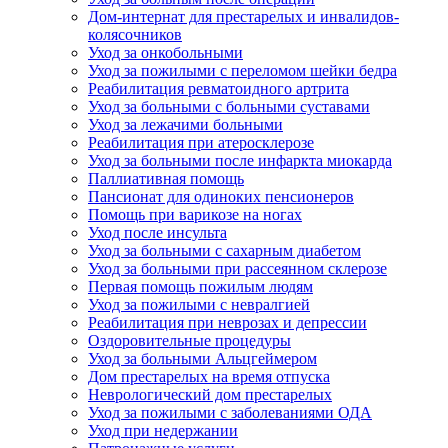
Дом-интернат для престарелых и инвалидов-
колясочников
Уход за онкобольными
Уход за пожилыми с переломом шейки бедра
Реабилитация ревматоидного артрита
Уход за больными с больными суставами
Уход за лежачими больными
Реабилитация при атеросклерозе
Уход за больными после инфаркта миокарда
Паллиативная помощь
Пансионат для одиноких пенсионеров
Помощь при варикозе на ногах
Уход после инсульта
Уход за больными с сахарным диабетом
Уход за больными при рассеянном склерозе
Первая помощь пожилым людям
Уход за пожилыми с невралгией
Реабилитация при неврозах и депрессии
Оздоровительные процедуры
Уход за больными Альцгеймером
Дом престарелых на время отпуска
Неврологический дом престарелых
Уход за пожилыми с заболеваниями ОДА
Уход при недержании