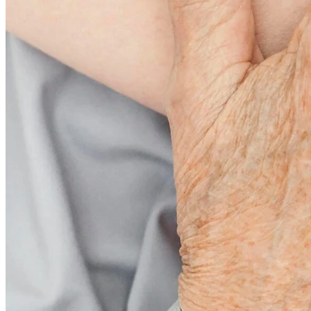
08:30
Завтрак и лекарства
Полноценный завтрак с учётом диетических рекомендаций и
своевременный приём назначенных лекарств под контролем
персонала.
09:00
Личное время
Спокойное утреннее время для чтения, общения с близкими
или любимых занятий в комфортной обстановке.
11:00
Лёгкая гимнастика и разминка
Упражнения для поддержания подвижности: для активных —
мягкая гимнастика, для маломобильных и лежачих —
щадящие упражнения, смена положения и профилактика
пролежней.
11:30
Второй завтрак
Лёгкий перекус с фруктами, напитками и полезными
блюдами для поддержания энергии и хорошего настроения.
12:00