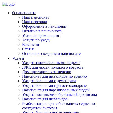
Skip
to
Родительская Усадьба
Пансионат для пожилых людей «Родительская усадьба»
О пансионате
content
Наш пансионат
Наш персонал
Оформление в пансионат
Питание в пансионате
Условия проживания
Услуги по уходу
Вакансии
Статьи
Основные сведения о пансионате
Услуги
Уход за тяжелобольными людьми
ЛФК для людей пожилого возраста
Дом престарелых за пенсию
Пансионат для инвалидов по зрению
Уход за больными с деменцией
Уход за больными при остеохондрозе
Пансионат для парализованных людей
Уход за пожилыми с болезнью Паркинсона
Пансионат для инвалидов
Реабилитация при заболеваниях сердечно-
сосудистой системы
Уход за больным после операции