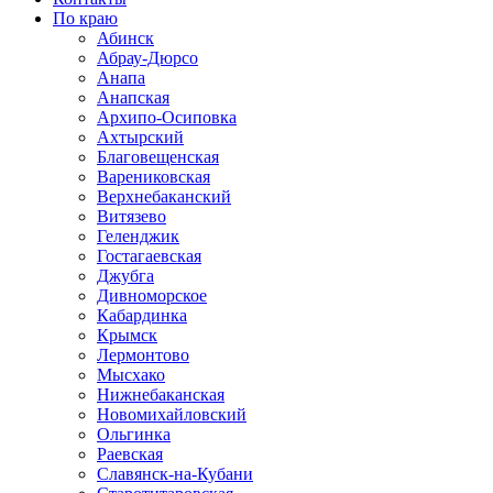
По краю
Абинск
Абрау-Дюрсо
Анапа
Анапская
Архипо-Осиповка
Ахтырский
Благовещенская
Варениковская
Верхнебаканский
Витязево
Геленджик
Гостагаевская
Джубга
Дивноморское
Кабардинка
Крымск
Лермонтово
Мысхако
Нижнебаканская
Новомихайловский
Ольгинка
Раевская
Славянск-на-Кубани